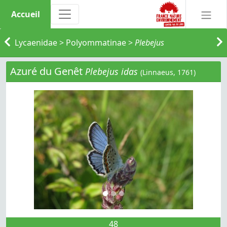
Accueil
Lycaenidae
>
Polyommatinae
>
Plebejus
Azuré du Genêt
Plebejus idas
(Linnaeus, 1761)
48