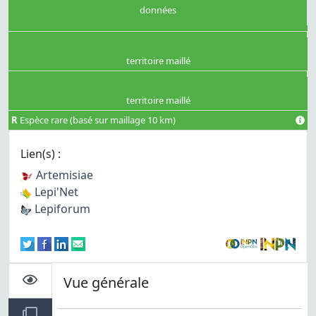
données
territoire maillé
territoire maillé
R
Espèce rare (basé sur maillage 10 km)
Lien(s) :
Artemisiae
Lepi'Net
Lepiforum
Vue générale