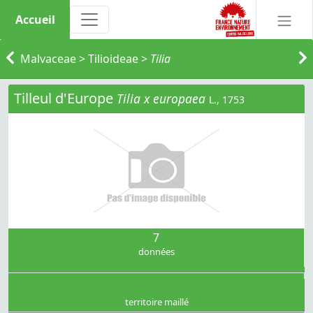
Accueil
Malvaceae
>
Tilioideae
>
Tilia
Tilleul d'Europe
Tilia x europaea
L., 1753
7
données
territoire maillé